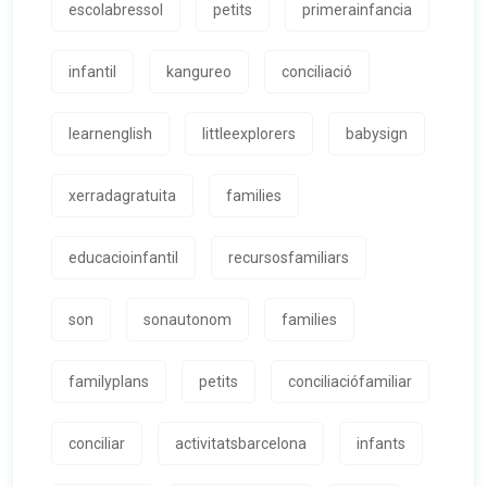
escolabressol
petits
primerainfancia
infantil
kangureo
conciliació
learnenglish
littleexplorers
babysign
xerradagratuita
families
educacioinfantil
recursosfamiliars
son
sonautonom
families
familyplans
petits
conciliaciófamiliar
conciliar
activitatsbarcelona
infants