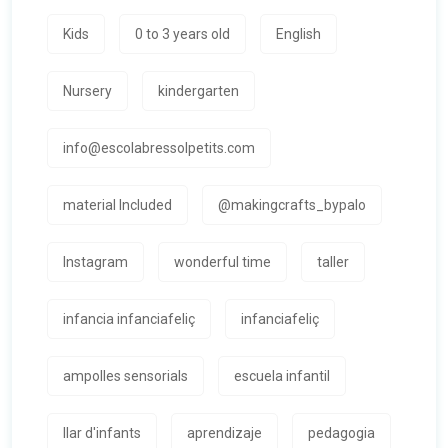
Kids
0 to 3 years old
English
Nursery
kindergarten
info@escolabressolpetits.com
material Included
@makingcrafts_bypalo
Instagram
wonderful time
taller
infancia infanciafeliç
infanciafeliç
ampolles sensorials
escuela infantil
llar d'infants
aprendizaje
pedagogia