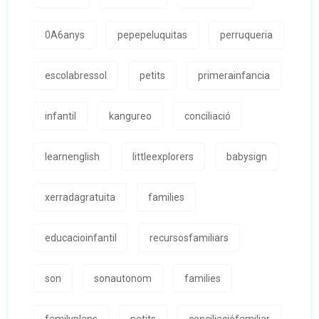
0A6anys
pepepeluquitas
perruqueria
escolabressol
petits
primerainfancia
infantil
kangureo
conciliació
learnenglish
littleexplorers
babysign
xerradagratuita
families
educacioinfantil
recursosfamiliars
son
sonautonom
families