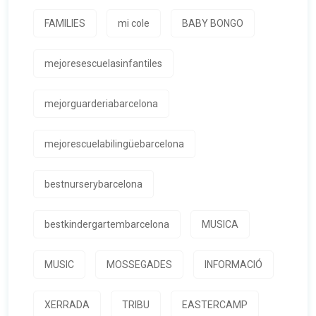
FAMILIES
mi cole
BABY BONGO
mejoresescuelasinfantiles
mejorguarderiabarcelona
mejorescuelabilingüebarcelona
bestnurserybarcelona
bestkindergartembarcelona
MUSICA
MUSIC
MOSSEGADES
INFORMACIÓ
XERRADA
TRIBU
EASTERCAMP