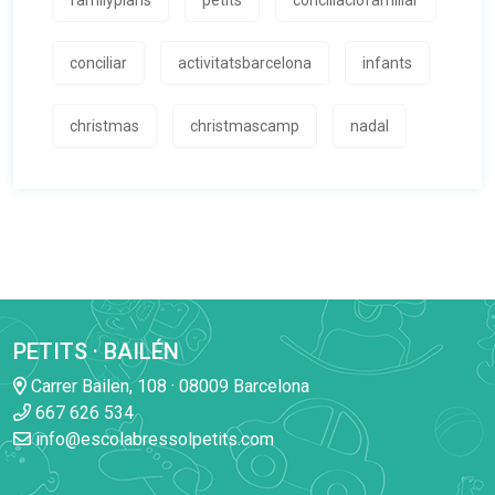
familyplans
petits
conciliaciófamiliar
conciliar
activitatsbarcelona
infants
christmas
christmascamp
nadal
PETITS · BAILÉN
Carrer Bailen, 108 · 08009 Barcelona
667 626 534
info@escolabressolpetits.com