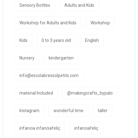
Sensory Bottles
Adults and Kids
Workshop for Adults and Kids
Workshop
Kids
0 to 3 years old
English
Nursery
kindergarten
info@escolabressolpetits.com
material Included
@makingcrafts_bypalo
Instagram
wonderful time
taller
infancia infanciafeliç
infanciafeliç