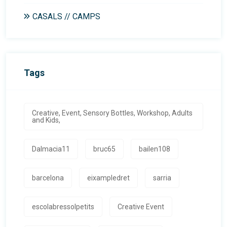
CASALS // CAMPS
Tags
Creative, Event, Sensory Bottles, Workshop, Adults
and Kids,
Dalmacia11
bruc65
bailen108
barcelona
eixampledret
sarria
escolabressolpetits
Creative Event