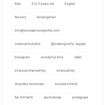
Kids
0 to 3 years old
English
Nursery
kindergarten
info@escolabressolpetits.com
material Included
@makingcrafts_bypalo
Instagram
wonderful time
taller
infancia infanciafeliç
infanciafeliç
ampolles sensorials
escuela infantil
llar d'infants
aprendizaje
pedagogia