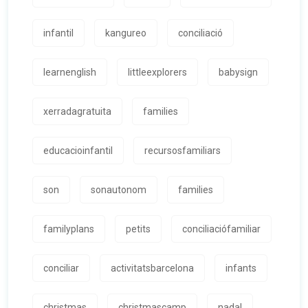
infantil
kangureo
conciliació
learnenglish
littleexplorers
babysign
xerradagratuita
families
educacioinfantil
recursosfamiliars
son
sonautonom
families
familyplans
petits
conciliaciófamiliar
conciliar
activitatsbarcelona
infants
christmas
christmascamp
nadal