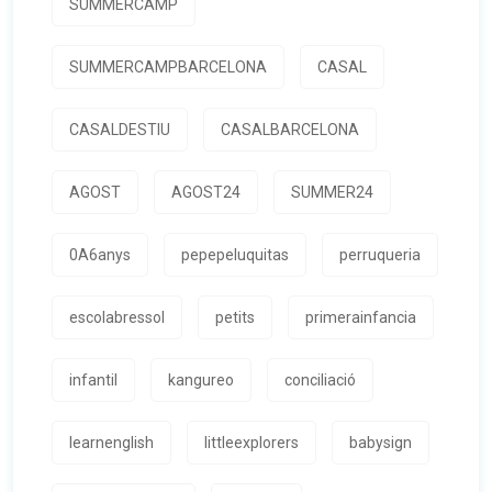
SUMMERCAMP
SUMMERCAMPBARCELONA
CASAL
CASALDESTIU
CASALBARCELONA
AGOST
AGOST24
SUMMER24
0A6anys
pepepeluquitas
perruqueria
escolabressol
petits
primerainfancia
infantil
kangureo
conciliació
learnenglish
littleexplorers
babysign