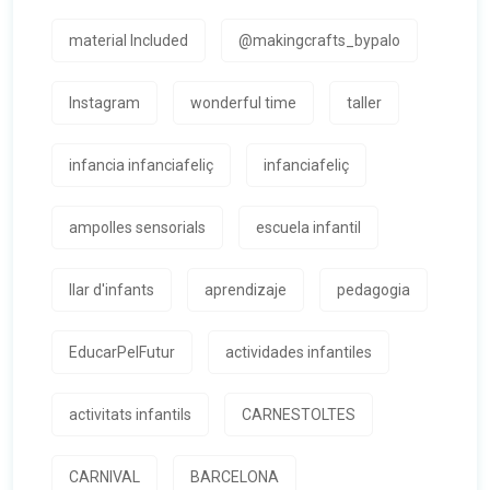
material Included
@makingcrafts_bypalo
Instagram
wonderful time
taller
infancia infanciafeliç
infanciafeliç
ampolles sensorials
escuela infantil
llar d'infants
aprendizaje
pedagogia
EducarPelFutur
actividades infantiles
activitats infantils
CARNESTOLTES
CARNIVAL
BARCELONA