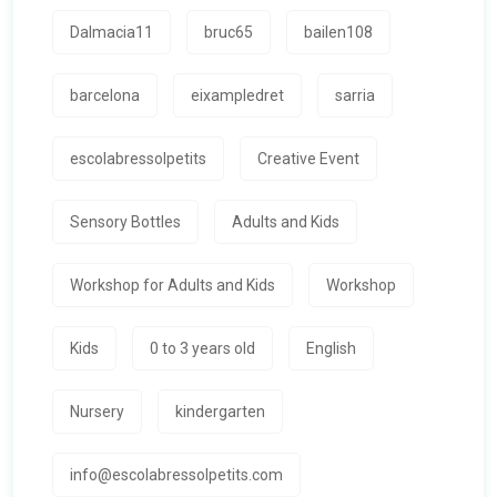
Dalmacia11
bruc65
bailen108
barcelona
eixampledret
sarria
escolabressolpetits
Creative Event
Sensory Bottles
Adults and Kids
Workshop for Adults and Kids
Workshop
Kids
0 to 3 years old
English
Nursery
kindergarten
info@escolabressolpetits.com