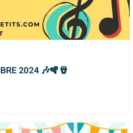
RE 2024 🎶🪇🪘