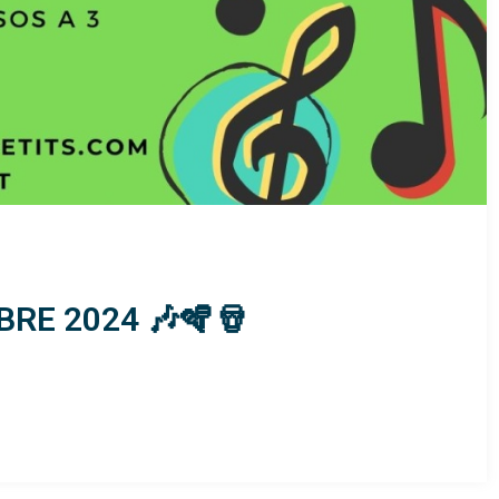
RE 2024 🎶🪇🪘