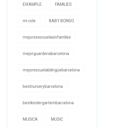
EIXAMPLE
FAMILIES
mi cole
BABY BONGO
mejoresescuelasinfantiles
mejorguarderiabarcelona
mejorescuelabilingüebarcelona
bestnurserybarcelona
bestkindergartembarcelona
MUSICA
MUSIC