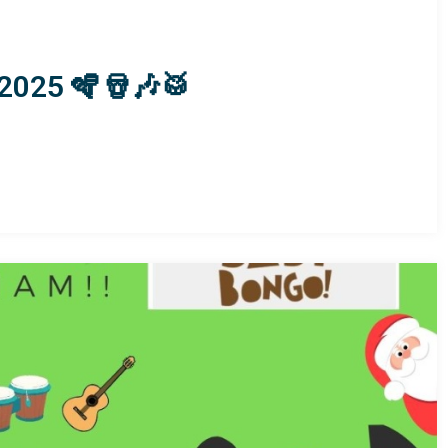
025 🪇🪘🎶🥁