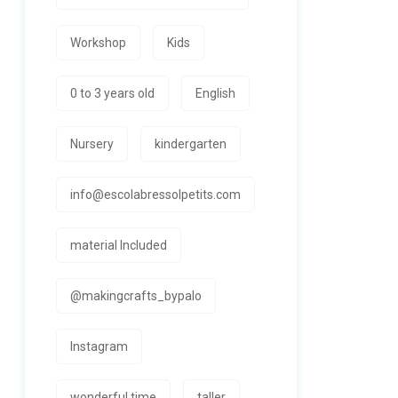
Workshop
Kids
0 to 3 years old
English
Nursery
kindergarten
info@escolabressolpetits.com
material Included
@makingcrafts_bypalo
Instagram
wonderful time
taller