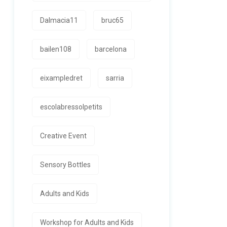
Dalmacia11
bruc65
bailen108
barcelona
eixampledret
sarria
escolabressolpetits
Creative Event
Sensory Bottles
Adults and Kids
Workshop for Adults and Kids