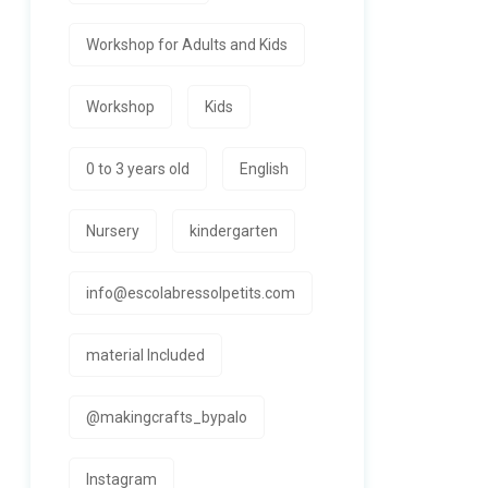
Workshop for Adults and Kids
Workshop
Kids
0 to 3 years old
English
Nursery
kindergarten
info@escolabressolpetits.com
material Included
@makingcrafts_bypalo
Instagram