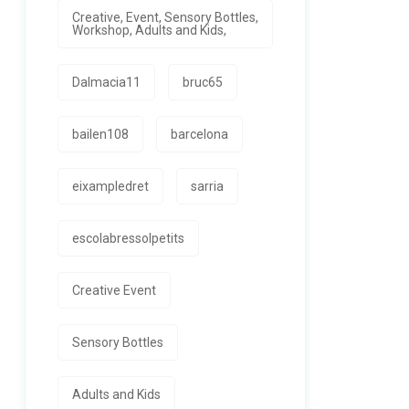
Creative, Event, Sensory Bottles,
Workshop, Adults and Kids,
Dalmacia11
bruc65
bailen108
barcelona
eixampledret
sarria
escolabressolpetits
Creative Event
Sensory Bottles
Adults and Kids