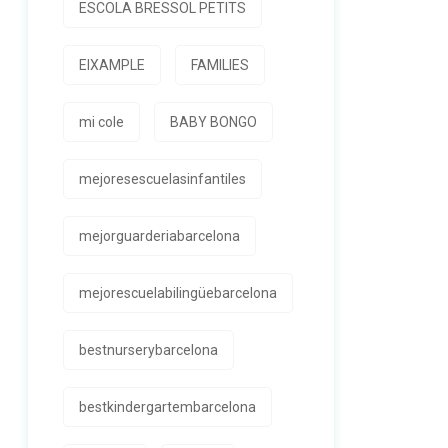
ESCOLA BRESSOL PETITS
EIXAMPLE
FAMILIES
mi cole
BABY BONGO
mejoresescuelasinfantiles
mejorguarderiabarcelona
mejorescuelabilingüebarcelona
bestnurserybarcelona
bestkindergartembarcelona