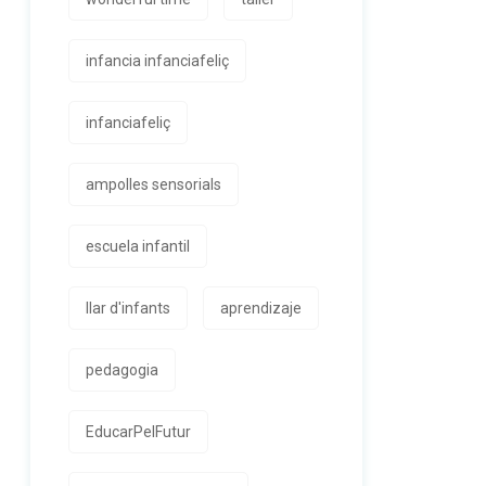
infancia infanciafeliç
infanciafeliç
ampolles sensorials
escuela infantil
llar d'infants
aprendizaje
pedagogia
EducarPelFutur