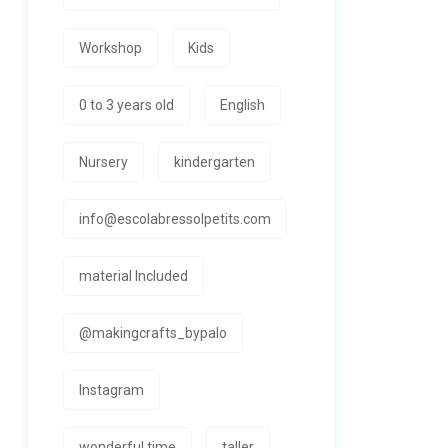
Workshop
Kids
0 to 3 years old
English
Nursery
kindergarten
info@escolabressolpetits.com
material Included
@makingcrafts_bypalo
Instagram
wonderful time
taller